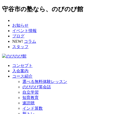
守谷市の塾なら、のびのび館
お知らせ
イベント情報
ブログ
NEW!
コラム
スタッフ
コンセプト
入会案内
コース紹介
選べる無料体験レッスン
のびのび英会話
自立学習
知育教育
速読聴
インド算数
脳トレ