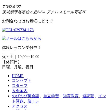
〒302-0127
茨城県守谷市松ヶ丘6-6-1 アクロスモール守谷2F
お問合わせはお気軽にどうぞ
体験レッスン受付中！
火～土｜10:00～19:00
【休館日】
日曜、月曜、祝日
HOME
コンセプト
スタッフ
入会案内
のびのび英会話
、
自立学習
、
知育教育
、
速読聴
、
イン
ド算数
、
脳トレ
アクセス