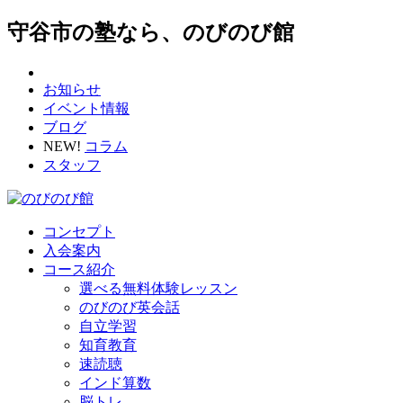
守谷市の塾なら、のびのび館
お知らせ
イベント情報
ブログ
NEW!
コラム
スタッフ
コンセプト
入会案内
コース紹介
選べる無料体験レッスン
のびのび英会話
自立学習
知育教育
速読聴
インド算数
脳トレ