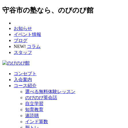
守谷市の塾なら、のびのび館
お知らせ
イベント情報
ブログ
NEW!
コラム
スタッフ
コンセプト
入会案内
コース紹介
選べる無料体験レッスン
のびのび英会話
自立学習
知育教育
速読聴
インド算数
脳トレ