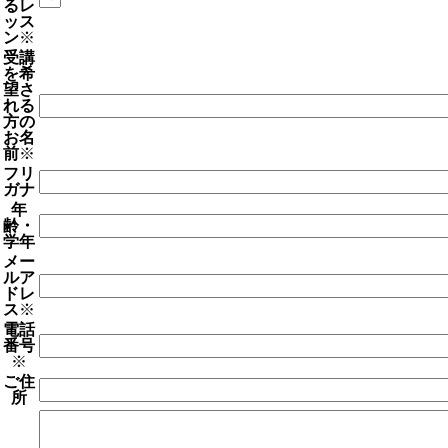
るレ
ッス
ン
※
受講
を希
望さ
れる
方の
お名
前
※
フリ
ガナ
年
齢・
学年
メー
ルア
ドレ
ス
※
電話
番号
※
ご住
所