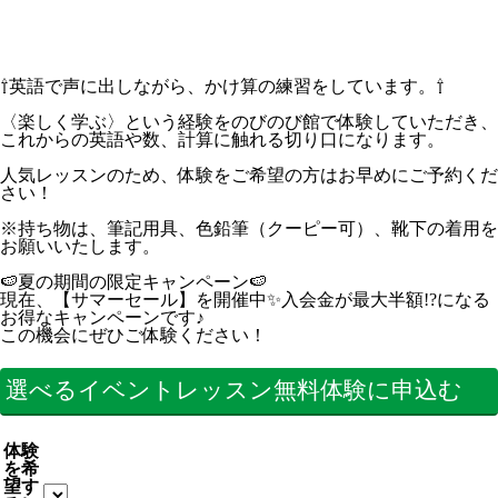
⇧英語で声に出しながら、かけ算の練習をしています。⇧
〈楽しく学ぶ〉という経験をのびのび館で体験していただき、
これからの英語や数、計算に触れる切り口になります。
人気レッスンのため、体験をご希望の方はお早めにご予約くだ
さい！
※持ち物は、筆記用具、色鉛筆（クーピー可）、靴下の着用を
お願いいたします。
🍉夏の期間の限定キャンペーン🍉
現在、【サマーセール】を開催中✨入会金が最大半額!?になる
お得なキャンペーンです♪
この機会にぜひご体験ください！
選べるイベントレッスン無料体験に申込む
体験
を希
望す