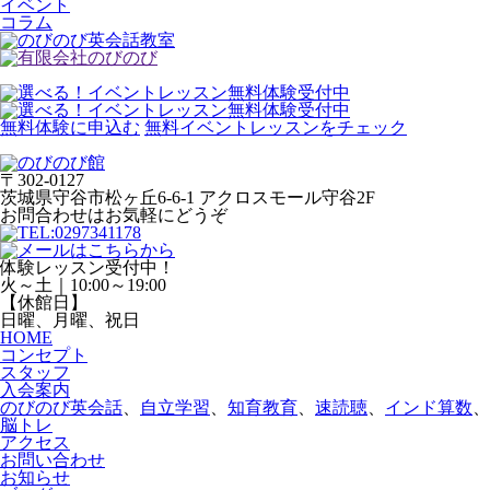
イベント
コラム
無料体験に申込む
無料イベントレッスンをチェック
〒302-0127
茨城県守谷市松ヶ丘6-6-1 アクロスモール守谷2F
お問合わせはお気軽にどうぞ
体験レッスン受付中！
火～土｜10:00～19:00
【休館日】
日曜、月曜、祝日
HOME
コンセプト
スタッフ
入会案内
のびのび英会話
、
自立学習
、
知育教育
、
速読聴
、
インド算数
、
脳トレ
アクセス
お問い合わせ
お知らせ