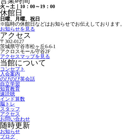
営業時間
火～土｜10：00～19：00
休館日
日曜、月曜、祝日
※臨時の休館日などはお知らせでお伝えしております。
お知らせを見る
アクセス
〒302-0127
茨城県守谷市松ヶ丘6-6-1
アクロスモール守谷2F
アクセスマップを見る
当館について
コンセプト
入会案内
のびのび英会話
自立学習
知育教育
速読聴
インド算数
脳トレ
スタッフ
アクセス
お問い合わせ
随時更新
お知らせ
ブログ