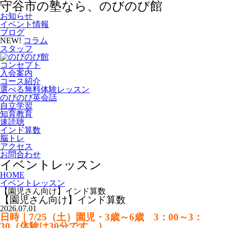
守谷市の塾なら、のびのび館
お知らせ
イベント情報
ブログ
NEW!
コラム
スタッフ
コンセプト
入会案内
コース紹介
選べる無料体験レッスン
のびのび英会話
自立学習
知育教育
速読聴
インド算数
脳トレ
アクセス
お問合わせ
イベントレッスン
HOME
イベントレッスン
【園児さん向け】インド算数
【園児さん向け】インド算数
2026.07.01
日時｜7/25
（土）園児・3歳～6歳 3：00～3
：
30（体験は30分です。）