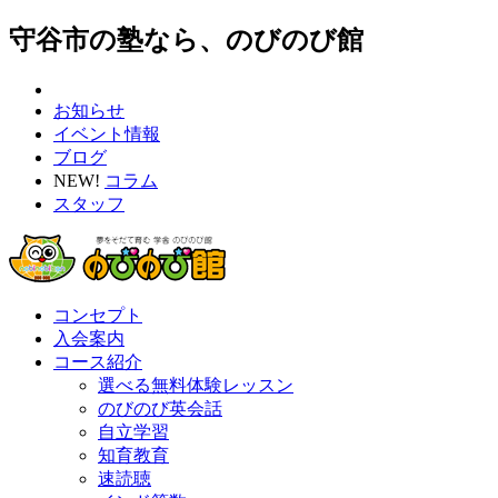
守谷市の塾なら、のびのび館
お知らせ
イベント情報
ブログ
NEW!
コラム
スタッフ
コンセプト
入会案内
コース紹介
選べる無料体験レッスン
のびのび英会話
自立学習
知育教育
速読聴