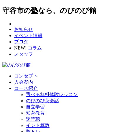
守谷市の塾なら、のびのび館
お知らせ
イベント情報
ブログ
NEW!
コラム
スタッフ
コンセプト
入会案内
コース紹介
選べる無料体験レッスン
のびのび英会話
自立学習
知育教育
速読聴
インド算数
脳トレ