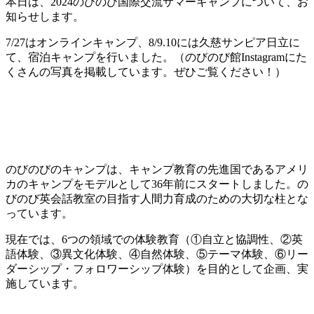
本日は、2024のびのび国際交流サマーキャンプについて、お
知らせします。
7/27はオンラインキャンプ、8/9.10には久慈サンピア日立に
て、宿泊キャンプを行いました。（のびのび館Instagramにた
くさんの写真を掲載しています。ぜひご覧ください！）
のびのびのキャンプは、キャンプ教育の先進国であるアメリ
カのキャンプをモデルとして36年前にスタートしました。の
びのび英会話教室の目指す人間力育成のための大切な柱とな
っています。
現在では、6つの領域での体験教育（①自立と協調性、②英
語体験、③異文化体験、④自然体験、⑤テーマ体験、⑥リー
ダーシップ・フォロワーシップ体験）を目的として企画、実
施しています。