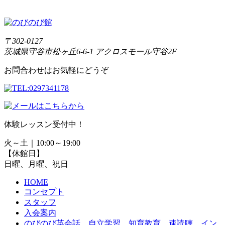
〒302-0127
茨城県守谷市松ヶ丘6-6-1 アクロスモール守谷2F
お問合わせはお気軽にどうぞ
体験レッスン受付中！
火～土｜10:00～19:00
【休館日】
日曜、月曜、祝日
HOME
コンセプト
スタッフ
入会案内
のびのび英会話
、
自立学習
、
知育教育
、
速読聴
、
イン