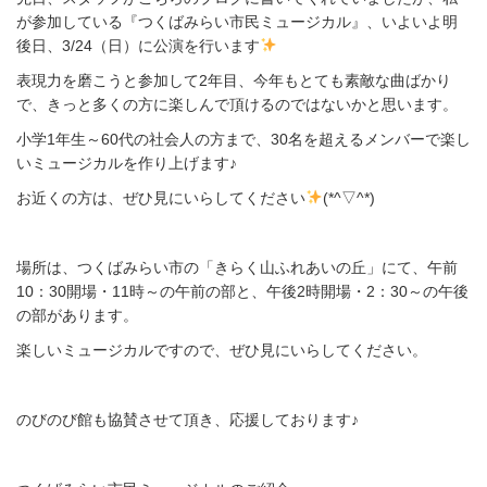
速読聴
が参加している『つくばみらい市民ミュージカル』、いよいよ明
後日、3/24（日）に公演を行います
インド算数
表現力を磨こうと参加して2年目、今年もとても素敵な曲ばかり
で、きっと多くの方に楽しんで頂けるのではないかと思います。
小学1年生～60代の社会人の方まで、30名を超えるメンバーで楽し
脳トレ
いミュージカルを作り上げます♪
お近くの方は、ぜひ見にいらしてください
(*^▽^*)
アクセス
場所は、つくばみらい市の「きらく山ふれあいの丘」にて、午前
お問合わせ
10：30開場・11時～の午前の部と、午後2時開場・2：30～の午後
の部があります。
楽しいミュージカルですので、ぜひ見にいらしてください。
のびのび館も協賛させて頂き、応援しております♪