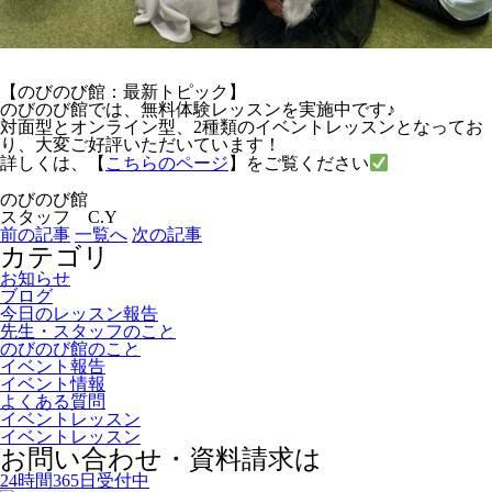
【のびのび館：最新トピック】
のびのび館では、無料体験レッスンを実施中です♪
対面型とオンライン型、2種類のイベントレッスンとなってお
り、大変ご好評いただいています！
詳しくは、【
こちらのページ
】をご覧ください
のびのび館
スタッフ C.Y
前の記事
一覧へ
次の記事
カテゴリ
お知らせ
ブログ
今日のレッスン報告
先生・スタッフのこと
のびのび館のこと
イベント報告
イベント情報
よくある質問
イベントレッスン
イベントレッスン
お問い合わせ・資料請求は
24時間365日受付中