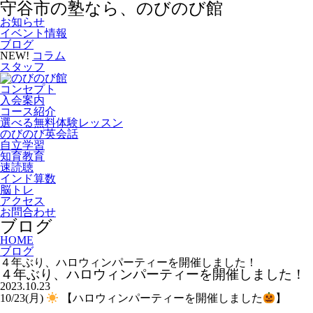
守谷市の塾なら、のびのび館
お知らせ
イベント情報
ブログ
NEW!
コラム
スタッフ
コンセプト
入会案内
コース紹介
選べる無料体験レッスン
のびのび英会話
自立学習
知育教育
速読聴
インド算数
脳トレ
アクセス
お問合わせ
ブログ
HOME
ブログ
４年ぶり、ハロウィンパーティーを開催しました！
４年ぶり、ハロウィンパーティーを開催しました！
2023.10.23
10/23(月)
【ハロウィンパーティーを開催しました
】