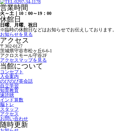
営業時間
火～土｜10：00～19：00
休館日
日曜、月曜、祝日
※臨時の休館日などはお知らせでお伝えしております。
お知らせを見る
アクセス
〒302-0127
茨城県守谷市松ヶ丘6-6-1
アクロスモール守谷2F
アクセスマップを見る
当館について
コンセプト
入会案内
のびのび英会話
自立学習
知育教育
速読聴
インド算数
脳トレ
スタッフ
アクセス
お問い合わせ
随時更新
お知らせ