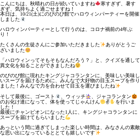
こんにちは、秋晴れの日が続いていますね
寒すぎず、暑す
ぎず、気持ちよく過ごせますね！
本日は、10/21(土)にのびのび館でハロウィンパーティーを開催
しました
ハロウィンパーティーとして行うのは、コロナ禍前の4年ぶ
り！
たくさんの生徒さんにご参加いただきました
ありがとうご
ざいました
「ハロウィンってそもそもなんだろう？」と、クイズを通して
異文化を知ることができましたね
のびのび館に現れたキングジャコランタンに、美味しい美味し
いスープを届けるために、みんなで大好物の目玉スープを作り
ました！みんなで力を合わせて目玉を運びましたね
そして最後に、ゴースト
、ウィッチ
、ジャコランタン
のお化け達になって、体を使ってじゃんけん
✌
を行いま
した！
最後にチャンピオンになった1人に、キングジャコランタンに
スープを届けてもらいました
あっという間に過ぎてしまった楽しい時間は、みなさんの素敵
な思い出になっているととても嬉しいです