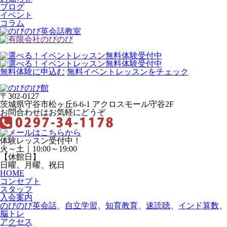
ブログ
イベント
コラム
無料体験に申込む
無料イベントレッスンをチェック
〒302-0127
茨城県守谷市松ヶ丘6-6-1 アクロスモール守谷2F
お問合わせはお気軽にどうぞ
体験レッスン受付中！
火～土｜10:00～19:00
【休館日】
日曜、月曜、祝日
HOME
コンセプト
スタッフ
入会案内
のびのび英会話
、
自立学習
、
知育教育
、
速読聴
、
インド算数
、
脳トレ
アクセス