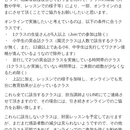
速読聴
数や学年、レッスンでの様子等）により、一部、オンラインのま
まにさせて頂くことでご協力をお願いしたいと思います。
インド算数
オンラインで実施したいと考えているのは、以下の条件に合うク
ラスです。
・ 1クラスの生徒さんが5人以上（Joinでの参加は除く）
脳トレ
・ 小学生の英会話クラス（園児クラスは人数で該当するクラス
が無く、また、12歳以上である小6、中学生は先行してワクチン接
種が進んでいるようなので除外します）
アクセス
・ 並行して2つの英会話クラスを実施している時間帯のクラス
（1クラスしか実施していない時間帯は、ご来館の総数が少なくな
るため除く）
お問合わせ
・ 上記に加え、レッスンでの様子を加味し、オンラインでも充
分に教育効果が上がっているクラス
これら全てに該当するクラスは、担当講師よりLINEにてご連絡さ
せて頂きますので、その場合には、引き続きオンラインでのご協
力をお願い致します。
これらに該当しないクラスは、対面レッスンを予定しております
が、まだまだ感染者数の減少は見られないようですので、その他
のクラスも可能であれば、オンラインでのご参加を強くお勧め致