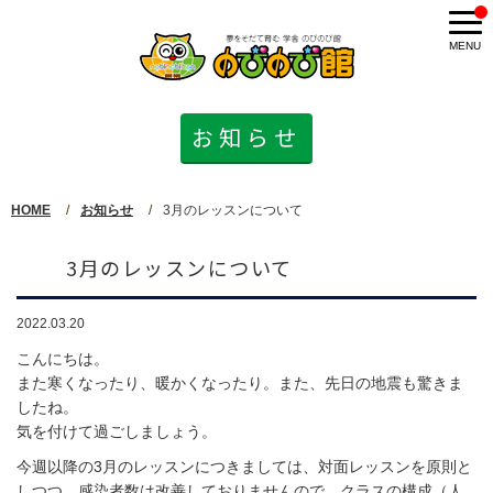
コンセプト
お知らせ
入会案内
コース紹介
HOME
お知らせ
3月のレッスンについて
選べる無料体験レッスン
3月のレッスンについて
のびのび英会話
2022.03.20
こんにちは。
また寒くなったり、暖かくなったり。また、先日の地震も驚きま
自立学習
したね。
気を付けて過ごしましょう。
知育教育
今週以降の3月のレッスンにつきましては、対面レッスンを原則と
しつつ、感染者数は改善しておりませんので、クラスの構成（人