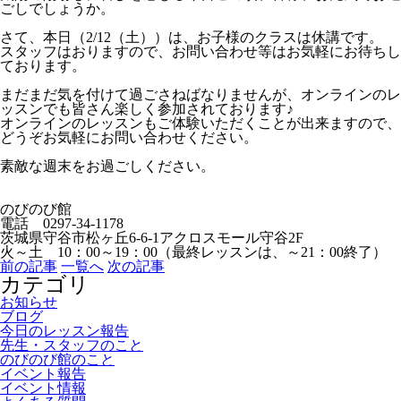
ごしでしょうか。
さて、本日（2/12（土））は、お子様のクラスは休講です。
スタッフはおりますので、お問い合わせ等はお気軽にお待ちし
ております。
まだまだ気を付けて過ごさねばなりませんが、オンラインのレ
ッスンでも皆さん楽しく参加されております♪
オンラインのレッスンもご体験いただくことが出来ますので、
どうぞお気軽にお問い合わせください。
素敵な週末をお過ごしください。
のびのび館
電話 0297-34-1178
茨城県守谷市松ヶ丘6-6-1アクロスモール守谷2F
火～土 10：00～19：00（最終レッスンは、～21：00終了）
前の記事
一覧へ
次の記事
カテゴリ
お知らせ
ブログ
今日のレッスン報告
先生・スタッフのこと
のびのび館のこと
イベント報告
イベント情報