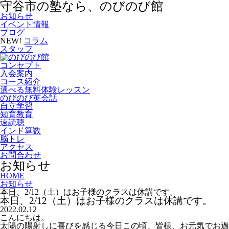
守谷市の塾なら、のびのび館
お知らせ
イベント情報
ブログ
NEW!
コラム
スタッフ
コンセプト
入会案内
コース紹介
選べる無料体験レッスン
のびのび英会話
自立学習
知育教育
速読聴
インド算数
脳トレ
アクセス
お問合わせ
お知らせ
HOME
お知らせ
本日、2/12（土）はお子様のクラスは休講です。
本日、2/12（土）はお子様のクラスは休講です。
2022.02.12
こんにちは。
太陽の陽射しに喜びを感じる今日この頃、皆様、お元気でお過