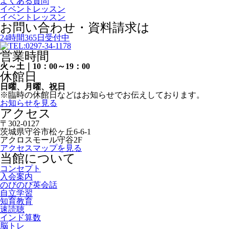
よくある質問
イベントレッスン
イベントレッスン
お問い合わせ・資料請求は
24時間365日受付中
営業時間
火～土｜10：00～19：00
休館日
日曜、月曜、祝日
※臨時の休館日などはお知らせでお伝えしております。
お知らせを見る
アクセス
〒302-0127
茨城県守谷市松ヶ丘6-6-1
アクロスモール守谷2F
アクセスマップを見る
当館について
コンセプト
入会案内
のびのび英会話
自立学習
知育教育
速読聴
インド算数
脳トレ