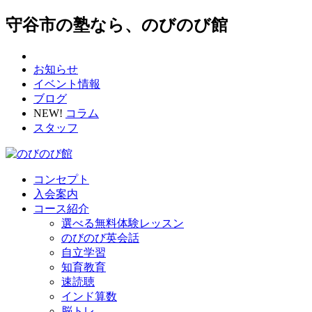
守谷市の塾なら、のびのび館
お知らせ
イベント情報
ブログ
NEW!
コラム
スタッフ
コンセプト
入会案内
コース紹介
選べる無料体験レッスン
のびのび英会話
自立学習
知育教育
速読聴
インド算数
脳トレ