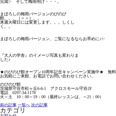
完成✨ そして梅雨明け・・・。
まぼろしの梅雨バージョンのびのび
館。。。（＞＜）。。
来週火曜日には変更します。。。しくし
く。。
まぼろしの梅雨バージョン、ご覧になるならお早めに♪✨
『大人の学舎』のイメージ写真も変わりま
した♪
★のびのび館オープン10周年記念キャンペーン実施中★ 無料
お気軽にご来館、お電話でお問い合わせください。
のびのび館
茨城県守谷市松ヶ丘6-6-1 アクロスモール守谷2F
電話 0297-34-1178
火～土 10：00～19：00（最終レッスンは、～21：00）
前の記事
一覧へ
次の記事
カテゴリ
お知らせ