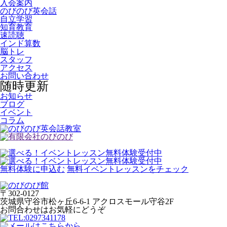
入会案内
のびのび英会話
自立学習
知育教育
速読聴
インド算数
脳トレ
スタッフ
アクセス
お問い合わせ
随時更新
お知らせ
ブログ
イベント
コラム
無料体験に申込む
無料イベントレッスンをチェック
〒302-0127
茨城県守谷市松ヶ丘6-6-1 アクロスモール守谷2F
お問合わせはお気軽にどうぞ