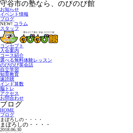
守谷市の塾なら、のびのび館
お知らせ
イベント情報
ブログ
NEW!
コラム
スタッフ
コンセプト
入会案内
コース紹介
選べる無料体験レッスン
のびのび英会話
自立学習
知育教育
速読聴
インド算数
脳トレ
アクセス
お問合わせ
ブログ
HOME
ブログ
まぼろしの・・・・
まぼろしの・・・・
2018.06.30