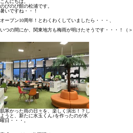
こんにちは。
のびのび館の松浦です。
暑いですね・・！
オープン10周年！とわくわくしていましたら・・・、
いつの間にか、関東地方も梅雨が明けたそうです・・・！（＞
肌寒かった雨の日々を、楽しく演出！？し
ようと、新たに水玉くん♪を作ったのが水
曜日・・・。