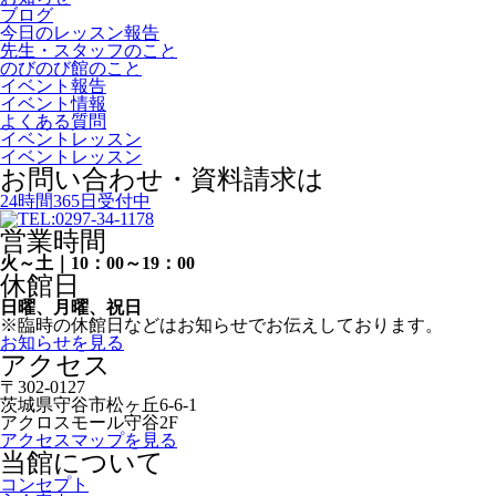
ブログ
今日のレッスン報告
先生・スタッフのこと
のびのび館のこと
イベント報告
イベント情報
よくある質問
イベントレッスン
イベントレッスン
お問い合わせ・資料請求は
24時間365日受付中
営業時間
火～土｜10：00～19：00
休館日
日曜、月曜、祝日
※臨時の休館日などはお知らせでお伝えしております。
お知らせを見る
アクセス
〒302-0127
茨城県守谷市松ヶ丘6-6-1
アクロスモール守谷2F
アクセスマップを見る
当館について
コンセプト