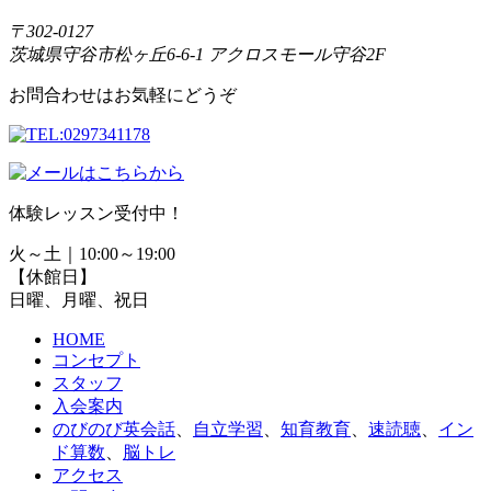
〒302-0127
茨城県守谷市松ヶ丘6-6-1 アクロスモール守谷2F
お問合わせはお気軽にどうぞ
体験レッスン受付中！
火～土｜10:00～19:00
【休館日】
日曜、月曜、祝日
HOME
コンセプト
スタッフ
入会案内
のびのび英会話
、
自立学習
、
知育教育
、
速読聴
、
イン
ド算数
、
脳トレ
アクセス