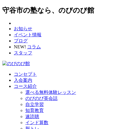
守谷市の塾なら、のびのび館
お知らせ
イベント情報
ブログ
NEW!
コラム
スタッフ
コンセプト
入会案内
コース紹介
選べる無料体験レッスン
のびのび英会話
自立学習
知育教育
速読聴
インド算数
脳トレ