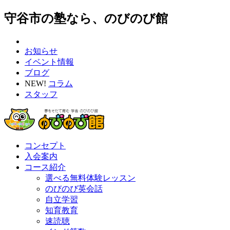
守谷市の塾なら、のびのび館
お知らせ
イベント情報
ブログ
NEW!
コラム
スタッフ
コンセプト
入会案内
コース紹介
選べる無料体験レッスン
のびのび英会話
自立学習
知育教育
速読聴