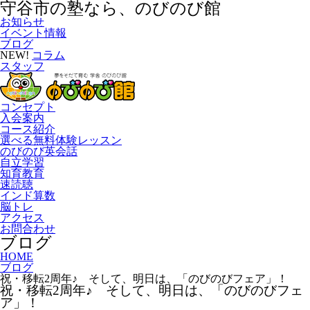
守谷市の塾なら、のびのび館
お知らせ
イベント情報
ブログ
NEW!
コラム
スタッフ
コンセプト
入会案内
コース紹介
選べる無料体験レッスン
のびのび英会話
自立学習
知育教育
速読聴
インド算数
脳トレ
アクセス
お問合わせ
ブログ
HOME
ブログ
祝・移転2周年♪ そして、明日は、「のびのびフェア」！
祝・移転2周年♪ そして、明日は、「のびのびフェ
ア」！