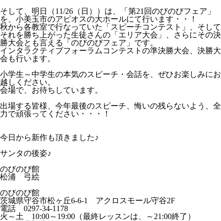
そして、明日（11/26（日））は、「第21回のびのびフェア」
を、小美玉市のアピオスの大ホールにて行います・・！
秋から各教室で行なっていた「スピーチコンテスト」、そして
それを勝ち上がった生徒さんの「エリア大会」、さらにその決
勝大会とも言える「のびのびフェア」です。
インタラクティブフォーラムコンテストの準決勝大会、決勝大
会も行います。
小学生～中学生の本気のスピーチ・会話を、ぜひお楽しみにお
越しください。
会場で、お待ちしています。
出場する皆様、今年最後のスピーチ、悔いの残らないよう、全
力で頑張ってください・・・！
今日から新作も頂きました♪
サンタの後姿♪
のびのび館
松浦 弓絵
のびのび館
茨城県守谷市松ヶ丘6-6-1 アクロスモール守谷2F
電話 0297-34-1178
火～土 10:00～19:00（最終レッスンは、～21:00終了）