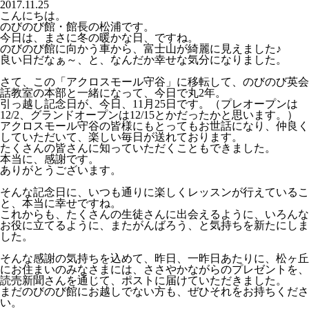
2017.11.25
こんにちは。
のびのび館・館長の松浦です。
今日は、まさに冬の暖かな日、ですね。
のびのび館に向かう車から、富士山が綺麗に見えました♪
良い日だなぁ～、と、なんだか幸せな気分になりました。
さて、この「アクロスモール守谷」に移転して、のびのび英会
話教室の本部と一緒になって、今日で丸2年。
引っ越し記念日が、今日、11月25日です。（プレオープンは
12/2、グランドオープンは12/15とかだったかと思います。）
アクロスモール守谷の皆様にもとってもお世話になり、仲良く
していただいて、楽しい毎日が送れております。
たくさんの皆さんに知っていただくこともできました。
本当に、感謝です。
ありがとうございます。
そんな記念日に、いつも通りに楽しくレッスンが行えているこ
と、本当に幸せですね。
これからも、たくさんの生徒さんに出会えるように、いろんな
お役に立てるように、またがんばろう、と気持ちを新たにしま
した。
そんな感謝の気持ちを込めて、昨日、一昨日あたりに、松ヶ丘
にお住まいのみなさまには、ささやかながらのプレゼントを、
読売新聞さんを通じて、ポストに届けていただきました。
まだのびのび館にお越しでない方も、ぜひそれをお持ちくださ
い。