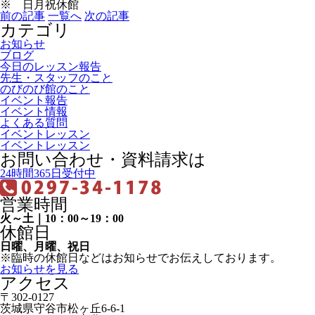
※ 日月祝休館
前の記事
一覧へ
次の記事
カテゴリ
お知らせ
ブログ
今日のレッスン報告
先生・スタッフのこと
のびのび館のこと
イベント報告
イベント情報
よくある質問
イベントレッスン
イベントレッスン
お問い合わせ・資料請求は
24時間365日受付中
営業時間
火～土｜10：00～19：00
休館日
日曜、月曜、祝日
※臨時の休館日などはお知らせでお伝えしております。
お知らせを見る
アクセス
〒302-0127
茨城県守谷市松ヶ丘6-6-1