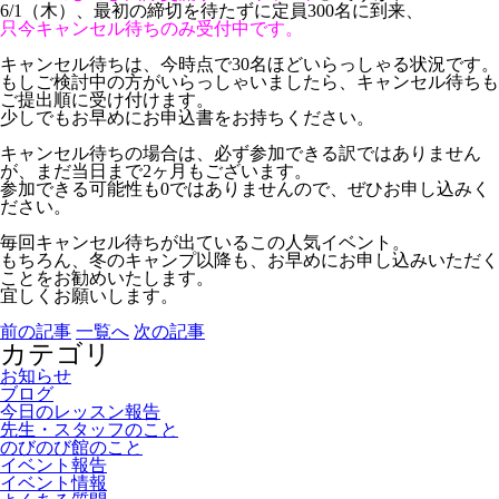
6/1（木）、最初の締切を待たずに定員300名に到来、
只今キャンセル待ちのみ受付中です。
キャンセル待ちは、今時点で30名ほどいらっしゃる状況です。
もしご検討中の方がいらっしゃいましたら、キャンセル待ちも
ご提出順に受け付けます。
少しでもお早めにお申込書をお持ちください。
キャンセル待ちの場合は、必ず参加できる訳ではありません
が、まだ当日まで2ヶ月もございます。
参加できる可能性も0ではありませんので、ぜひお申し込みく
ださい。
毎回キャンセル待ちが出ているこの人気イベント。
もちろん、冬のキャンプ以降も、お早めにお申し込みいただく
ことをお勧めいたします。
宜しくお願いします。
前の記事
一覧へ
次の記事
カテゴリ
お知らせ
ブログ
今日のレッスン報告
先生・スタッフのこと
のびのび館のこと
イベント報告
イベント情報