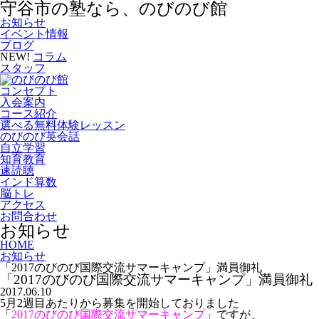
守谷市の塾なら、のびのび館
お知らせ
イベント情報
ブログ
NEW!
コラム
スタッフ
コンセプト
入会案内
コース紹介
選べる無料体験レッスン
のびのび英会話
自立学習
知育教育
速読聴
インド算数
脳トレ
アクセス
お問合わせ
お知らせ
HOME
お知らせ
「2017のびのび国際交流サマーキャンプ」満員御礼
「2017のびのび国際交流サマーキャンプ」満員御礼
2017.06.10
5月2週目あたりから募集を開始しておりました
「
2017のびのび国際交流サマーキャンプ
」ですが、