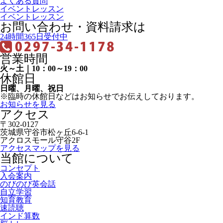
よくある質問
イベントレッスン
イベントレッスン
お問い合わせ・資料請求は
24時間365日受付中
営業時間
火～土｜10：00～19：00
休館日
日曜、月曜、祝日
※臨時の休館日などはお知らせでお伝えしております。
お知らせを見る
アクセス
〒302-0127
茨城県守谷市松ヶ丘6-6-1
アクロスモール守谷2F
アクセスマップを見る
当館について
コンセプト
入会案内
のびのび英会話
自立学習
知育教育
速読聴
インド算数